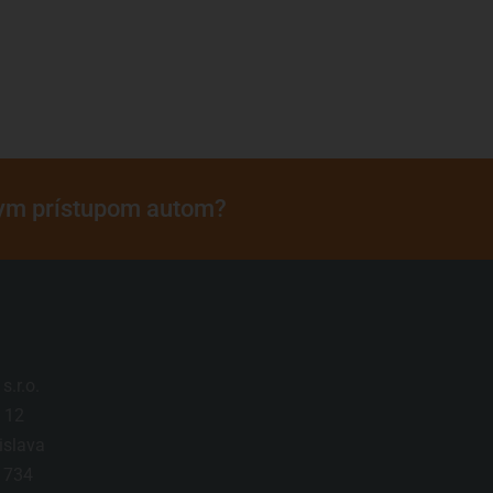
mym prístupom autom?
.r.o.
 12
islava
 734