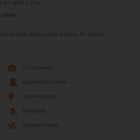
4 m / výška 2,37 m
é piesky
čné uloženie obsahu malej dodávky, 50 veľkých
CCTV kamery
Bezpečnostné dvere
Osvetlený areál
Vodotesný
Odvetraný skład