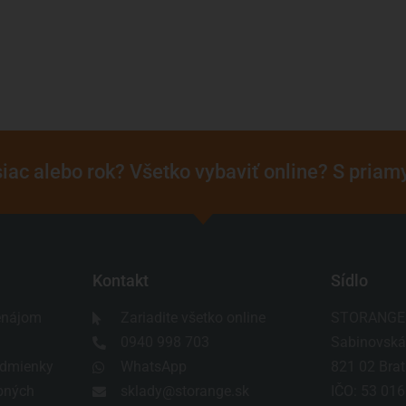
iac alebo rok? Všetko vybaviť online? S pria
Kontakt
Sídlo
enájom
Zariadite všetko online
STORANGE s
0940 998 703
Sabinovská
dmienky
WhatsApp
821 02 Brat
bných
sklady@storange.sk
IČO: 53 016