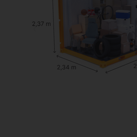
OTVÁRAME ĎALŠIE
44 SK
UŽ 15.AUGU