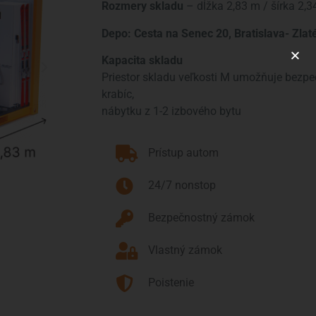
Rozmery skladu
– dĺžka 2,83 m / šírka 2,3
Depo: Cesta na Senec 20, Bratislava- Zlat
Kapacita skladu
Priestor skladu veľkosti M umožňuje bezpe
krabíc,
 DEPO V BA
nábytku z 1-2 izbového bytu
LADOV
Prístup autom
24/7 nonstop
STA
Bezpečnostný zámok
Vlastný zámok
Poistenie