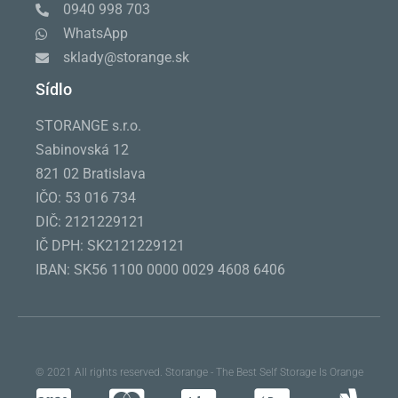
0940 998 703
WhatsApp
sklady@storange.sk
Sídlo
STORANGE s.r.o.
Sabinovská 12
821 02 Bratislava
IČO: 53 016 734
DIČ: 2121229121
IČ DPH: SK2121229121
IBAN: SK56 1100 0000 0029 4608 6406
© 2021 All rights reserved. Storange - The Best Self Storage Is Orange