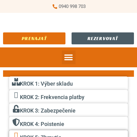
0940 998 703
PRENAJAŤ
REZERVOVAŤ
Sklady na prenájom
Časté otázky
KROK 1: Výber skladu
KROK 2: Frekvencia platby
KROK 3: Zabezpečenie
KROK 4: Poistenie