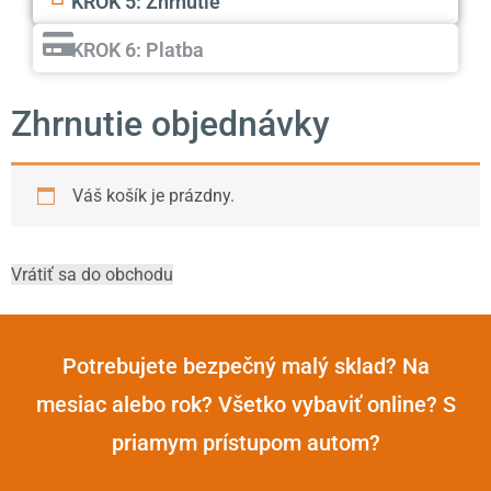
KROK 5: Zhrnutie
KROK 6: Platba
Zhrnutie objednávky
Váš košík je prázdny.
Vrátiť sa do obchodu
Potrebujete bezpečný malý sklad? Na
mesiac alebo rok? Všetko vybaviť online? S
priamym prístupom autom?